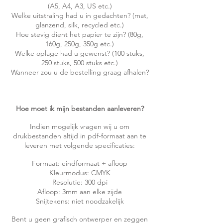
(A5, A4, A3, US etc.)
Welke uitstraling had u in gedachten? (mat,
glanzend, silk, recycled etc.)
Hoe stevig dient het papier te zijn? (80g,
160g, 250g, 350g etc.)
Welke oplage had u gewenst? (100 stuks,
250 stuks, 500 stuks etc.)
Wanneer zou u de bestelling graag afhalen?
Hoe moet ik mijn bestanden aanleveren?
Indien mogelijk vragen wij u om
drukbestanden altijd in pdf-formaat aan te
leveren met volgende specificaties:
Formaat: eindformaat + afloop
Kleurmodus: CMYK
Resolutie: 300 dpi
Afloop: 3mm aan elke zijde
Snijtekens: niet noodzakelijk
Bent u geen grafisch ontwerper en zeggen