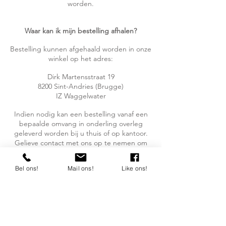
worden.
Waar kan ik mijn bestelling afhalen?
Bestelling kunnen afgehaald worden in onze
winkel op het adres:
Dirk Martensstraat 19
8200 Sint-Andries (Brugge)
IZ Waggelwater
Indien nodig kan een bestelling vanaf een
bepaalde omvang in onderling overleg
geleverd worden bij u thuis of op kantoor.
Gelieve contact met ons op te nemen om
een levering te bespreken.
Bel ons!
Mail ons!
Like ons!
Hoe moet ik mijn bestelling betalen?
Het betalen van uw bestelling gebeurt
doorgaans bij afhaling in onze winkel. Aan
de kassa worden uw producten afgerekend